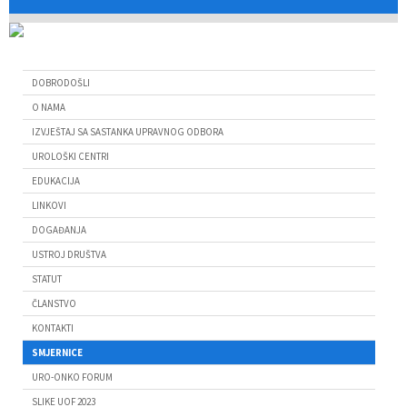
DOBRODOŠLI
O NAMA
IZVJEŠTAJ SA SASTANKA UPRAVNOG ODBORA
UROLOŠKI CENTRI
EDUKACIJA
LINKOVI
DOGAĐANJA
USTROJ DRUŠTVA
STATUT
ČLANSTVO
KONTAKTI
SMJERNICE
URO-ONKO FORUM
SLIKE UOF 2023